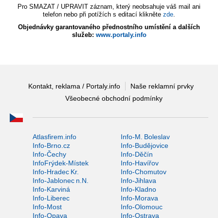
Pro SMAZAT / UPRAVIT záznam, který neobsahuje váš mail ani
telefon nebo při potížích s editací klikněte
zde
.
Objednávky garantovaného přednostního umístění a dalších
služeb:
www.portaly.info
Kontakt, reklama / Portaly.info
Naše reklamní prvky
Všeobecné obchodní podmínky
Atlasfirem.info
Info-M. Boleslav
Info-Brno.cz
Info-Budějovice
Info-Čechy
Info-Děčín
InfoFrýdek-Místek
Info-Havířov
Info-Hradec Kr.
Info-Chomutov
Info-Jablonec n.N.
Info-Jihlava
Info-Karviná
Info-Kladno
Info-Liberec
Info-Morava
Info-Most
Info-Olomouc
Info-Opava
Info-Ostrava