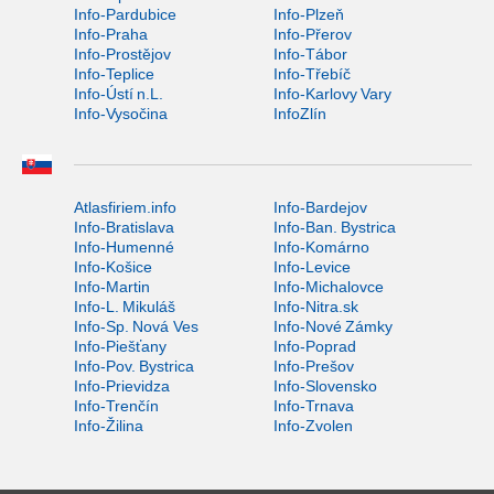
Info-Pardubice
Info-Plzeň
Info-Praha
Info-Přerov
Info-Prostějov
Info-Tábor
Info-Teplice
Info-Třebíč
Info-Ústí n.L.
Info-Karlovy Vary
Info-Vysočina
InfoZlín
Atlasfiriem.info
Info-Bardejov
Info-Bratislava
Info-Ban. Bystrica
Info-Humenné
Info-Komárno
Info-Košice
Info-Levice
Info-Martin
Info-Michalovce
Info-L. Mikuláš
Info-Nitra.sk
Info-Sp. Nová Ves
Info-Nové Zámky
Info-Piešťany
Info-Poprad
Info-Pov. Bystrica
Info-Prešov
Info-Prievidza
Info-Slovensko
Info-Trenčín
Info-Trnava
Info-Žilina
Info-Zvolen