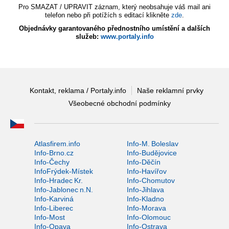
Pro SMAZAT / UPRAVIT záznam, který neobsahuje váš mail ani
telefon nebo při potížích s editací klikněte
zde
.
Objednávky garantovaného přednostního umístění a dalších
služeb:
www.portaly.info
Kontakt, reklama / Portaly.info
Naše reklamní prvky
Všeobecné obchodní podmínky
Atlasfirem.info
Info-M. Boleslav
Info-Brno.cz
Info-Budějovice
Info-Čechy
Info-Děčín
InfoFrýdek-Místek
Info-Havířov
Info-Hradec Kr.
Info-Chomutov
Info-Jablonec n.N.
Info-Jihlava
Info-Karviná
Info-Kladno
Info-Liberec
Info-Morava
Info-Most
Info-Olomouc
Info-Opava
Info-Ostrava