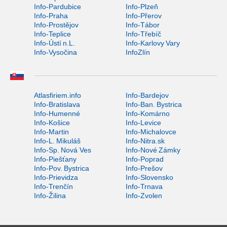
Info-Pardubice
Info-Plzeň
Info-Praha
Info-Přerov
Info-Prostějov
Info-Tábor
Info-Teplice
Info-Třebíč
Info-Ústí n.L.
Info-Karlovy Vary
Info-Vysočina
InfoZlín
Atlasfiriem.info
Info-Bardejov
Info-Bratislava
Info-Ban. Bystrica
Info-Humenné
Info-Komárno
Info-Košice
Info-Levice
Info-Martin
Info-Michalovce
Info-L. Mikuláš
Info-Nitra.sk
Info-Sp. Nová Ves
Info-Nové Zámky
Info-Piešťany
Info-Poprad
Info-Pov. Bystrica
Info-Prešov
Info-Prievidza
Info-Slovensko
Info-Trenčín
Info-Trnava
Info-Žilina
Info-Zvolen