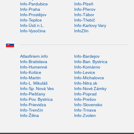
Info-Pardubice
Info-Plzeň
Info-Praha
Info-Přerov
Info-Prostějov
Info-Tábor
Info-Teplice
Info-Třebíč
Info-Ústí n.L.
Info-Karlovy Vary
Info-Vysočina
InfoZlín
Atlasfiriem.info
Info-Bardejov
Info-Bratislava
Info-Ban. Bystrica
Info-Humenné
Info-Komárno
Info-Košice
Info-Levice
Info-Martin
Info-Michalovce
Info-L. Mikuláš
Info-Nitra.sk
Info-Sp. Nová Ves
Info-Nové Zámky
Info-Piešťany
Info-Poprad
Info-Pov. Bystrica
Info-Prešov
Info-Prievidza
Info-Slovensko
Info-Trenčín
Info-Trnava
Info-Žilina
Info-Zvolen