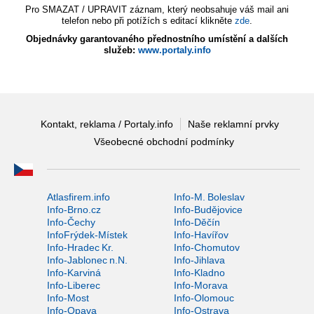
Pro SMAZAT / UPRAVIT záznam, který neobsahuje váš mail ani
telefon nebo při potížích s editací klikněte
zde
.
Objednávky garantovaného přednostního umístění a dalších
služeb:
www.portaly.info
Kontakt, reklama / Portaly.info
Naše reklamní prvky
Všeobecné obchodní podmínky
Atlasfirem.info
Info-M. Boleslav
Info-Brno.cz
Info-Budějovice
Info-Čechy
Info-Děčín
InfoFrýdek-Místek
Info-Havířov
Info-Hradec Kr.
Info-Chomutov
Info-Jablonec n.N.
Info-Jihlava
Info-Karviná
Info-Kladno
Info-Liberec
Info-Morava
Info-Most
Info-Olomouc
Info-Opava
Info-Ostrava