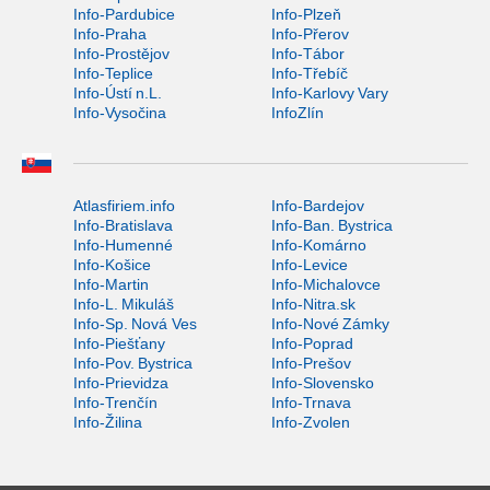
Info-Pardubice
Info-Plzeň
Info-Praha
Info-Přerov
Info-Prostějov
Info-Tábor
Info-Teplice
Info-Třebíč
Info-Ústí n.L.
Info-Karlovy Vary
Info-Vysočina
InfoZlín
Atlasfiriem.info
Info-Bardejov
Info-Bratislava
Info-Ban. Bystrica
Info-Humenné
Info-Komárno
Info-Košice
Info-Levice
Info-Martin
Info-Michalovce
Info-L. Mikuláš
Info-Nitra.sk
Info-Sp. Nová Ves
Info-Nové Zámky
Info-Piešťany
Info-Poprad
Info-Pov. Bystrica
Info-Prešov
Info-Prievidza
Info-Slovensko
Info-Trenčín
Info-Trnava
Info-Žilina
Info-Zvolen