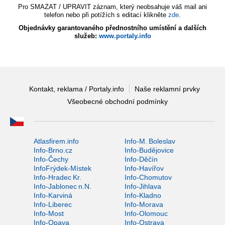
Pro SMAZAT / UPRAVIT záznam, který neobsahuje váš mail ani
telefon nebo při potížích s editací klikněte
zde
.
Objednávky garantovaného přednostního umístění a dalších
služeb:
www.portaly.info
Kontakt, reklama / Portaly.info
Naše reklamní prvky
Všeobecné obchodní podmínky
Atlasfirem.info
Info-M. Boleslav
Info-Brno.cz
Info-Budějovice
Info-Čechy
Info-Děčín
InfoFrýdek-Místek
Info-Havířov
Info-Hradec Kr.
Info-Chomutov
Info-Jablonec n.N.
Info-Jihlava
Info-Karviná
Info-Kladno
Info-Liberec
Info-Morava
Info-Most
Info-Olomouc
Info-Opava
Info-Ostrava