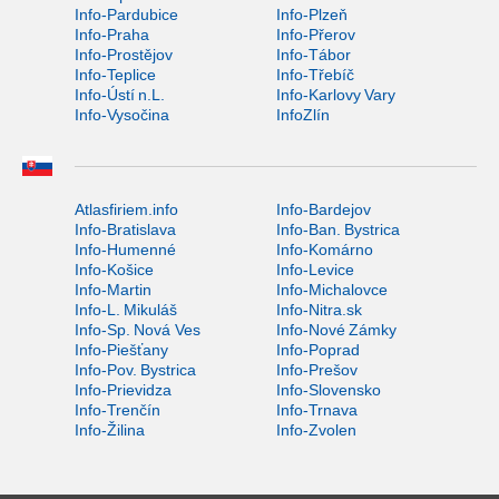
Info-Pardubice
Info-Plzeň
Info-Praha
Info-Přerov
Info-Prostějov
Info-Tábor
Info-Teplice
Info-Třebíč
Info-Ústí n.L.
Info-Karlovy Vary
Info-Vysočina
InfoZlín
Atlasfiriem.info
Info-Bardejov
Info-Bratislava
Info-Ban. Bystrica
Info-Humenné
Info-Komárno
Info-Košice
Info-Levice
Info-Martin
Info-Michalovce
Info-L. Mikuláš
Info-Nitra.sk
Info-Sp. Nová Ves
Info-Nové Zámky
Info-Piešťany
Info-Poprad
Info-Pov. Bystrica
Info-Prešov
Info-Prievidza
Info-Slovensko
Info-Trenčín
Info-Trnava
Info-Žilina
Info-Zvolen