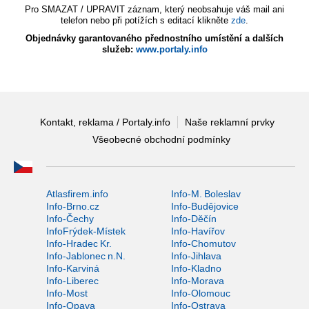
Pro SMAZAT / UPRAVIT záznam, který neobsahuje váš mail ani
telefon nebo při potížích s editací klikněte
zde
.
Objednávky garantovaného přednostního umístění a dalších
služeb:
www.portaly.info
Kontakt, reklama / Portaly.info
Naše reklamní prvky
Všeobecné obchodní podmínky
Atlasfirem.info
Info-M. Boleslav
Info-Brno.cz
Info-Budějovice
Info-Čechy
Info-Děčín
InfoFrýdek-Místek
Info-Havířov
Info-Hradec Kr.
Info-Chomutov
Info-Jablonec n.N.
Info-Jihlava
Info-Karviná
Info-Kladno
Info-Liberec
Info-Morava
Info-Most
Info-Olomouc
Info-Opava
Info-Ostrava