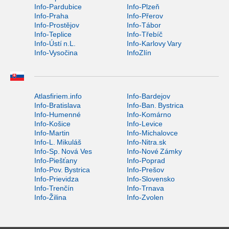
Info-Pardubice
Info-Plzeň
Info-Praha
Info-Přerov
Info-Prostějov
Info-Tábor
Info-Teplice
Info-Třebíč
Info-Ústí n.L.
Info-Karlovy Vary
Info-Vysočina
InfoZlín
Atlasfiriem.info
Info-Bardejov
Info-Bratislava
Info-Ban. Bystrica
Info-Humenné
Info-Komárno
Info-Košice
Info-Levice
Info-Martin
Info-Michalovce
Info-L. Mikuláš
Info-Nitra.sk
Info-Sp. Nová Ves
Info-Nové Zámky
Info-Piešťany
Info-Poprad
Info-Pov. Bystrica
Info-Prešov
Info-Prievidza
Info-Slovensko
Info-Trenčín
Info-Trnava
Info-Žilina
Info-Zvolen