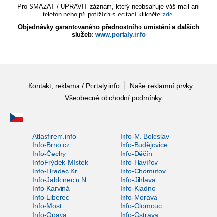
Pro SMAZAT / UPRAVIT záznam, který neobsahuje váš mail ani
telefon nebo při potížích s editací klikněte
zde
.
Objednávky garantovaného přednostního umístění a dalších
služeb:
www.portaly.info
Kontakt, reklama / Portaly.info
Naše reklamní prvky
Všeobecné obchodní podmínky
Atlasfirem.info
Info-M. Boleslav
Info-Brno.cz
Info-Budějovice
Info-Čechy
Info-Děčín
InfoFrýdek-Místek
Info-Havířov
Info-Hradec Kr.
Info-Chomutov
Info-Jablonec n.N.
Info-Jihlava
Info-Karviná
Info-Kladno
Info-Liberec
Info-Morava
Info-Most
Info-Olomouc
Info-Opava
Info-Ostrava