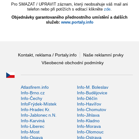
Pro SMAZAT / UPRAVIT záznam, který neobsahuje váš mail ani
telefon nebo při potížích s editací klikněte
zde
.
Objednávky garantovaného přednostního umístění a dalších
služeb:
www.portaly.info
Kontakt, reklama / Portaly.info
Naše reklamní prvky
Všeobecné obchodní podmínky
Atlasfirem.info
Info-M. Boleslav
Info-Brno.cz
Info-Budějovice
Info-Čechy
Info-Děčín
InfoFrýdek-Místek
Info-Havířov
Info-Hradec Kr.
Info-Chomutov
Info-Jablonec n.N.
Info-Jihlava
Info-Karviná
Info-Kladno
Info-Liberec
Info-Morava
Info-Most
Info-Olomouc
Info-Opava
Info-Ostrava