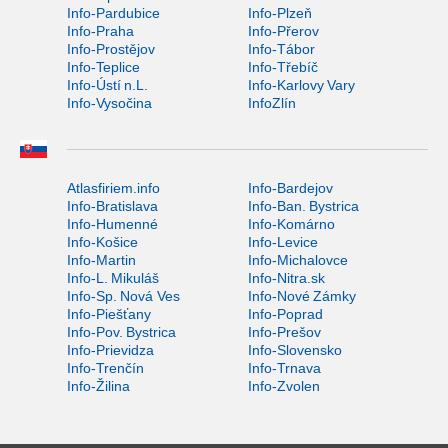
Info-Pardubice
Info-Plzeň
Info-Praha
Info-Přerov
Info-Prostějov
Info-Tábor
Info-Teplice
Info-Třebíč
Info-Ústí n.L.
Info-Karlovy Vary
Info-Vysočina
InfoZlín
Atlasfiriem.info
Info-Bardejov
Info-Bratislava
Info-Ban. Bystrica
Info-Humenné
Info-Komárno
Info-Košice
Info-Levice
Info-Martin
Info-Michalovce
Info-L. Mikuláš
Info-Nitra.sk
Info-Sp. Nová Ves
Info-Nové Zámky
Info-Piešťany
Info-Poprad
Info-Pov. Bystrica
Info-Prešov
Info-Prievidza
Info-Slovensko
Info-Trenčín
Info-Trnava
Info-Žilina
Info-Zvolen