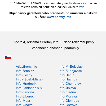
Pro SMAZAT / UPRAVIT záznam, který neobsahuje váš mail ani
telefon nebo při potížích s editací klikněte
zde
.
Objednávky garantovaného přednostního umístění a dalších
služeb:
www.portaly.info
Kontakt, reklama / Portaly.info
Naše reklamní prvky
Všeobecné obchodní podmínky
Atlasfirem.info
Info-M. Boleslav
Info-Brno.cz
Info-Budějovice
Info-Čechy
Info-Děčín
InfoFrýdek-Místek
Info-Havířov
Info-Hradec Kr.
Info-Chomutov
Info-Jablonec n.N.
Info-Jihlava
Info-Karviná
Info-Kladno
Info-Liberec
Info-Morava
Info-Most
Info-Olomouc
Info-Opava
Info-Ostrava