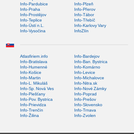
Info-Pardubice
Info-Plzeň
Info-Praha
Info-Přerov
Info-Prostějov
Info-Tábor
Info-Teplice
Info-Třebíč
Info-Ústí n.L.
Info-Karlovy Vary
Info-Vysočina
InfoZlín
Atlasfiriem.info
Info-Bardejov
Info-Bratislava
Info-Ban. Bystrica
Info-Humenné
Info-Komárno
Info-Košice
Info-Levice
Info-Martin
Info-Michalovce
Info-L. Mikuláš
Info-Nitra.sk
Info-Sp. Nová Ves
Info-Nové Zámky
Info-Piešťany
Info-Poprad
Info-Pov. Bystrica
Info-Prešov
Info-Prievidza
Info-Slovensko
Info-Trenčín
Info-Trnava
Info-Žilina
Info-Zvolen