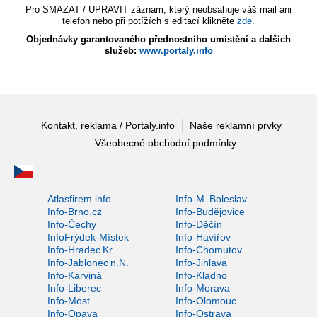
Pro SMAZAT / UPRAVIT záznam, který neobsahuje váš mail ani
telefon nebo při potížích s editací klikněte
zde
.
Objednávky garantovaného přednostního umístění a dalších
služeb:
www.portaly.info
Kontakt, reklama / Portaly.info
Naše reklamní prvky
Všeobecné obchodní podmínky
Atlasfirem.info
Info-M. Boleslav
Info-Brno.cz
Info-Budějovice
Info-Čechy
Info-Děčín
InfoFrýdek-Místek
Info-Havířov
Info-Hradec Kr.
Info-Chomutov
Info-Jablonec n.N.
Info-Jihlava
Info-Karviná
Info-Kladno
Info-Liberec
Info-Morava
Info-Most
Info-Olomouc
Info-Opava
Info-Ostrava