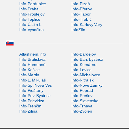
Info-Pardubice
Info-Plzeň
Info-Praha
Info-Přerov
Info-Prostějov
Info-Tábor
Info-Teplice
Info-Třebíč
Info-Ústí n.L.
Info-Karlovy Vary
Info-Vysočina
InfoZlín
Atlasfiriem.info
Info-Bardejov
Info-Bratislava
Info-Ban. Bystrica
Info-Humenné
Info-Komárno
Info-Košice
Info-Levice
Info-Martin
Info-Michalovce
Info-L. Mikuláš
Info-Nitra.sk
Info-Sp. Nová Ves
Info-Nové Zámky
Info-Piešťany
Info-Poprad
Info-Pov. Bystrica
Info-Prešov
Info-Prievidza
Info-Slovensko
Info-Trenčín
Info-Trnava
Info-Žilina
Info-Zvolen