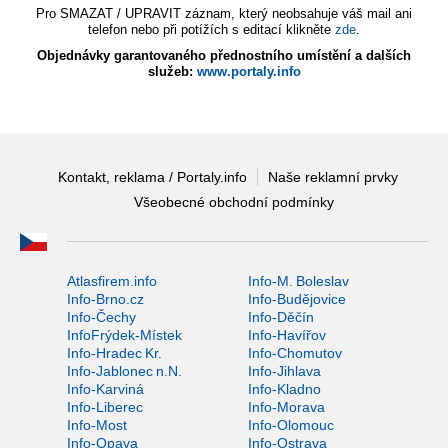
Pro SMAZAT / UPRAVIT záznam, který neobsahuje váš mail ani
telefon nebo při potížích s editací klikněte
zde
.
Objednávky garantovaného přednostního umístění a dalších
služeb:
www.portaly.info
Kontakt, reklama / Portaly.info
Naše reklamní prvky
Všeobecné obchodní podmínky
Atlasfirem.info
Info-M. Boleslav
Info-Brno.cz
Info-Budějovice
Info-Čechy
Info-Děčín
InfoFrýdek-Místek
Info-Havířov
Info-Hradec Kr.
Info-Chomutov
Info-Jablonec n.N.
Info-Jihlava
Info-Karviná
Info-Kladno
Info-Liberec
Info-Morava
Info-Most
Info-Olomouc
Info-Opava
Info-Ostrava