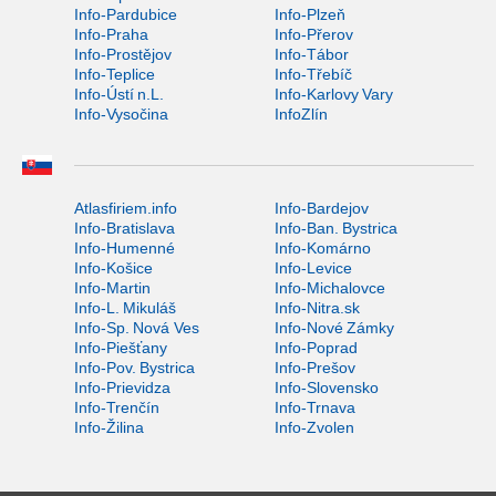
Info-Pardubice
Info-Plzeň
Info-Praha
Info-Přerov
Info-Prostějov
Info-Tábor
Info-Teplice
Info-Třebíč
Info-Ústí n.L.
Info-Karlovy Vary
Info-Vysočina
InfoZlín
Atlasfiriem.info
Info-Bardejov
Info-Bratislava
Info-Ban. Bystrica
Info-Humenné
Info-Komárno
Info-Košice
Info-Levice
Info-Martin
Info-Michalovce
Info-L. Mikuláš
Info-Nitra.sk
Info-Sp. Nová Ves
Info-Nové Zámky
Info-Piešťany
Info-Poprad
Info-Pov. Bystrica
Info-Prešov
Info-Prievidza
Info-Slovensko
Info-Trenčín
Info-Trnava
Info-Žilina
Info-Zvolen