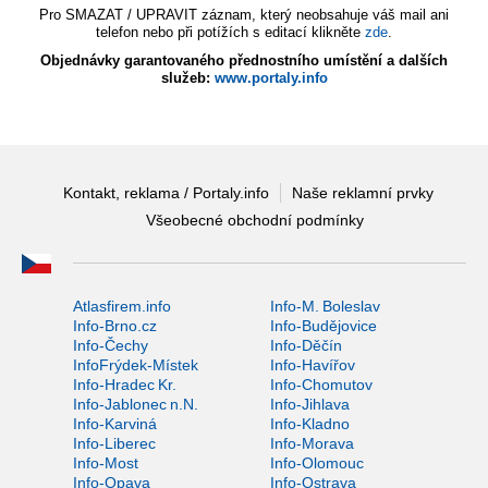
Pro SMAZAT / UPRAVIT záznam, který neobsahuje váš mail ani
telefon nebo při potížích s editací klikněte
zde
.
Objednávky garantovaného přednostního umístění a dalších
služeb:
www.portaly.info
Kontakt, reklama / Portaly.info
Naše reklamní prvky
Všeobecné obchodní podmínky
Atlasfirem.info
Info-M. Boleslav
Info-Brno.cz
Info-Budějovice
Info-Čechy
Info-Děčín
InfoFrýdek-Místek
Info-Havířov
Info-Hradec Kr.
Info-Chomutov
Info-Jablonec n.N.
Info-Jihlava
Info-Karviná
Info-Kladno
Info-Liberec
Info-Morava
Info-Most
Info-Olomouc
Info-Opava
Info-Ostrava