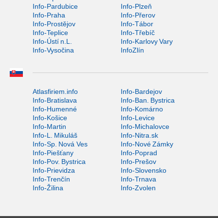
Info-Pardubice
Info-Plzeň
Info-Praha
Info-Přerov
Info-Prostějov
Info-Tábor
Info-Teplice
Info-Třebíč
Info-Ústí n.L.
Info-Karlovy Vary
Info-Vysočina
InfoZlín
Atlasfiriem.info
Info-Bardejov
Info-Bratislava
Info-Ban. Bystrica
Info-Humenné
Info-Komárno
Info-Košice
Info-Levice
Info-Martin
Info-Michalovce
Info-L. Mikuláš
Info-Nitra.sk
Info-Sp. Nová Ves
Info-Nové Zámky
Info-Piešťany
Info-Poprad
Info-Pov. Bystrica
Info-Prešov
Info-Prievidza
Info-Slovensko
Info-Trenčín
Info-Trnava
Info-Žilina
Info-Zvolen