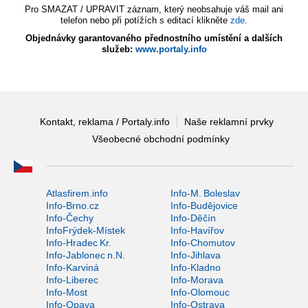
Pro SMAZAT / UPRAVIT záznam, který neobsahuje váš mail ani
telefon nebo při potížích s editací klikněte
zde
.
Objednávky garantovaného přednostního umístění a dalších
služeb:
www.portaly.info
Kontakt, reklama / Portaly.info
Naše reklamní prvky
Všeobecné obchodní podmínky
Atlasfirem.info
Info-M. Boleslav
Info-Brno.cz
Info-Budějovice
Info-Čechy
Info-Děčín
InfoFrýdek-Místek
Info-Havířov
Info-Hradec Kr.
Info-Chomutov
Info-Jablonec n.N.
Info-Jihlava
Info-Karviná
Info-Kladno
Info-Liberec
Info-Morava
Info-Most
Info-Olomouc
Info-Opava
Info-Ostrava