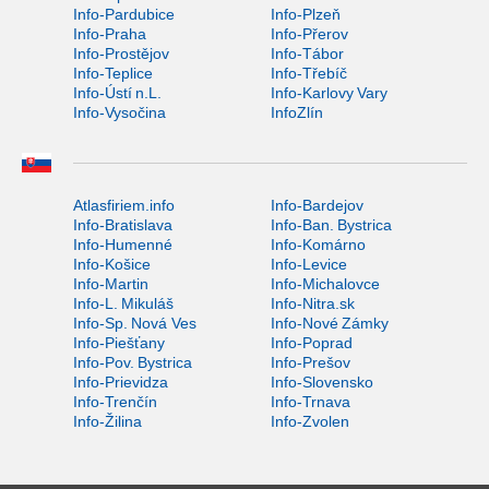
Info-Pardubice
Info-Plzeň
Info-Praha
Info-Přerov
Info-Prostějov
Info-Tábor
Info-Teplice
Info-Třebíč
Info-Ústí n.L.
Info-Karlovy Vary
Info-Vysočina
InfoZlín
Atlasfiriem.info
Info-Bardejov
Info-Bratislava
Info-Ban. Bystrica
Info-Humenné
Info-Komárno
Info-Košice
Info-Levice
Info-Martin
Info-Michalovce
Info-L. Mikuláš
Info-Nitra.sk
Info-Sp. Nová Ves
Info-Nové Zámky
Info-Piešťany
Info-Poprad
Info-Pov. Bystrica
Info-Prešov
Info-Prievidza
Info-Slovensko
Info-Trenčín
Info-Trnava
Info-Žilina
Info-Zvolen