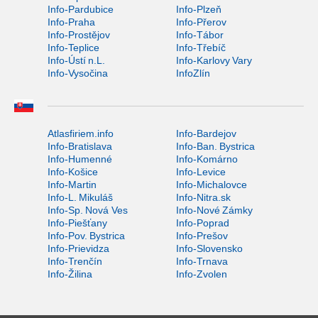
Info-Pardubice
Info-Plzeň
Info-Praha
Info-Přerov
Info-Prostějov
Info-Tábor
Info-Teplice
Info-Třebíč
Info-Ústí n.L.
Info-Karlovy Vary
Info-Vysočina
InfoZlín
Atlasfiriem.info
Info-Bardejov
Info-Bratislava
Info-Ban. Bystrica
Info-Humenné
Info-Komárno
Info-Košice
Info-Levice
Info-Martin
Info-Michalovce
Info-L. Mikuláš
Info-Nitra.sk
Info-Sp. Nová Ves
Info-Nové Zámky
Info-Piešťany
Info-Poprad
Info-Pov. Bystrica
Info-Prešov
Info-Prievidza
Info-Slovensko
Info-Trenčín
Info-Trnava
Info-Žilina
Info-Zvolen