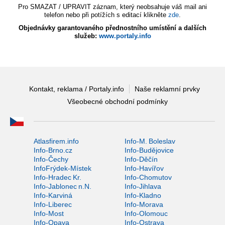
Pro SMAZAT / UPRAVIT záznam, který neobsahuje váš mail ani
telefon nebo při potížích s editací klikněte
zde
.
Objednávky garantovaného přednostního umístění a dalších
služeb:
www.portaly.info
Kontakt, reklama / Portaly.info
Naše reklamní prvky
Všeobecné obchodní podmínky
Atlasfirem.info
Info-M. Boleslav
Info-Brno.cz
Info-Budějovice
Info-Čechy
Info-Děčín
InfoFrýdek-Místek
Info-Havířov
Info-Hradec Kr.
Info-Chomutov
Info-Jablonec n.N.
Info-Jihlava
Info-Karviná
Info-Kladno
Info-Liberec
Info-Morava
Info-Most
Info-Olomouc
Info-Opava
Info-Ostrava