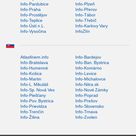
Info-Pardubice
Info-Plzeň
Info-Praha
Info-Přerov
Info-Prostějov
Info-Tábor
Info-Teplice
Info-Třebíč
Info-Ústí n.L.
Info-Karlovy Vary
Info-Vysočina
InfoZlín
Atlasfiriem.info
Info-Bardejov
Info-Bratislava
Info-Ban. Bystrica
Info-Humenné
Info-Komárno
Info-Košice
Info-Levice
Info-Martin
Info-Michalovce
Info-L. Mikuláš
Info-Nitra.sk
Info-Sp. Nová Ves
Info-Nové Zámky
Info-Piešťany
Info-Poprad
Info-Pov. Bystrica
Info-Prešov
Info-Prievidza
Info-Slovensko
Info-Trenčín
Info-Trnava
Info-Žilina
Info-Zvolen