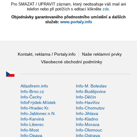
Pro SMAZAT / UPRAVIT záznam, který neobsahuje váš mail ani
telefon nebo při potížích s editací klikněte
zde
.
Objednávky garantovaného přednostního umístění a dalších
služeb:
www.portaly.info
Kontakt, reklama / Portaly.info
Naše reklamní prvky
Všeobecné obchodní podmínky
Atlasfirem.info
Info-M. Boleslav
Info-Brno.cz
Info-Budějovice
Info-Čechy
Info-Děčín
InfoFrýdek-Místek
Info-Havířov
Info-Hradec Kr.
Info-Chomutov
Info-Jablonec n.N.
Info-Jihlava
Info-Karviná
Info-Kladno
Info-Liberec
Info-Morava
Info-Most
Info-Olomouc
Info-Opava
Info-Ostrava