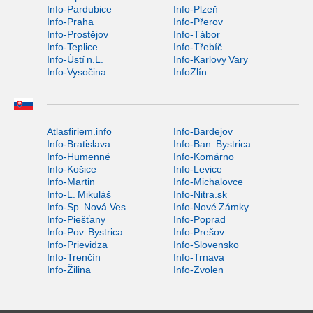
Info-Pardubice
Info-Plzeň
Info-Praha
Info-Přerov
Info-Prostějov
Info-Tábor
Info-Teplice
Info-Třebíč
Info-Ústí n.L.
Info-Karlovy Vary
Info-Vysočina
InfoZlín
Atlasfiriem.info
Info-Bardejov
Info-Bratislava
Info-Ban. Bystrica
Info-Humenné
Info-Komárno
Info-Košice
Info-Levice
Info-Martin
Info-Michalovce
Info-L. Mikuláš
Info-Nitra.sk
Info-Sp. Nová Ves
Info-Nové Zámky
Info-Piešťany
Info-Poprad
Info-Pov. Bystrica
Info-Prešov
Info-Prievidza
Info-Slovensko
Info-Trenčín
Info-Trnava
Info-Žilina
Info-Zvolen