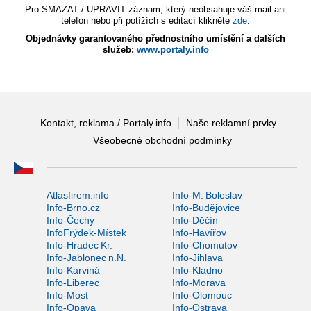
Pro SMAZAT / UPRAVIT záznam, který neobsahuje váš mail ani
telefon nebo při potížích s editací klikněte
zde
.
Objednávky garantovaného přednostního umístění a dalších
služeb:
www.portaly.info
Kontakt, reklama / Portaly.info
Naše reklamní prvky
Všeobecné obchodní podmínky
Atlasfirem.info
Info-M. Boleslav
Info-Brno.cz
Info-Budějovice
Info-Čechy
Info-Děčín
InfoFrýdek-Místek
Info-Havířov
Info-Hradec Kr.
Info-Chomutov
Info-Jablonec n.N.
Info-Jihlava
Info-Karviná
Info-Kladno
Info-Liberec
Info-Morava
Info-Most
Info-Olomouc
Info-Opava
Info-Ostrava