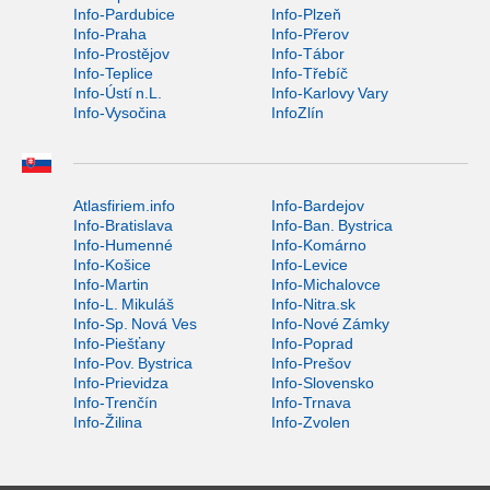
Info-Pardubice
Info-Plzeň
Info-Praha
Info-Přerov
Info-Prostějov
Info-Tábor
Info-Teplice
Info-Třebíč
Info-Ústí n.L.
Info-Karlovy Vary
Info-Vysočina
InfoZlín
Atlasfiriem.info
Info-Bardejov
Info-Bratislava
Info-Ban. Bystrica
Info-Humenné
Info-Komárno
Info-Košice
Info-Levice
Info-Martin
Info-Michalovce
Info-L. Mikuláš
Info-Nitra.sk
Info-Sp. Nová Ves
Info-Nové Zámky
Info-Piešťany
Info-Poprad
Info-Pov. Bystrica
Info-Prešov
Info-Prievidza
Info-Slovensko
Info-Trenčín
Info-Trnava
Info-Žilina
Info-Zvolen