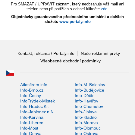
Pro SMAZAT / UPRAVIT záznam, který neobsahuje váš mail ani
telefon nebo při potížích s editací klikněte
zde
.
Objednávky garantovaného přednostního umístění a dalších
služeb:
www.portaly.info
Kontakt, reklama / Portaly.info
Naše reklamní prvky
Všeobecné obchodní podmínky
Atlasfirem.info
Info-M. Boleslav
Info-Brno.cz
Info-Budějovice
Info-Čechy
Info-Děčín
InfoFrýdek-Místek
Info-Havířov
Info-Hradec Kr.
Info-Chomutov
Info-Jablonec n.N.
Info-Jihlava
Info-Karviná
Info-Kladno
Info-Liberec
Info-Morava
Info-Most
Info-Olomouc
Info-Opava
Info-Ostrava