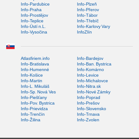
Info-Pardubice
Info-Plzeň
Info-Praha
Info-Přerov
Info-Prostějov
Info-Tábor
Info-Teplice
Info-Třebíč
Info-Ústí n.L.
Info-Karlovy Vary
Info-Vysočina
InfoZlín
Atlasfiriem.info
Info-Bardejov
Info-Bratislava
Info-Ban. Bystrica
Info-Humenné
Info-Komárno
Info-Košice
Info-Levice
Info-Martin
Info-Michalovce
Info-L. Mikuláš
Info-Nitra.sk
Info-Sp. Nová Ves
Info-Nové Zámky
Info-Piešťany
Info-Poprad
Info-Pov. Bystrica
Info-Prešov
Info-Prievidza
Info-Slovensko
Info-Trenčín
Info-Trnava
Info-Žilina
Info-Zvolen