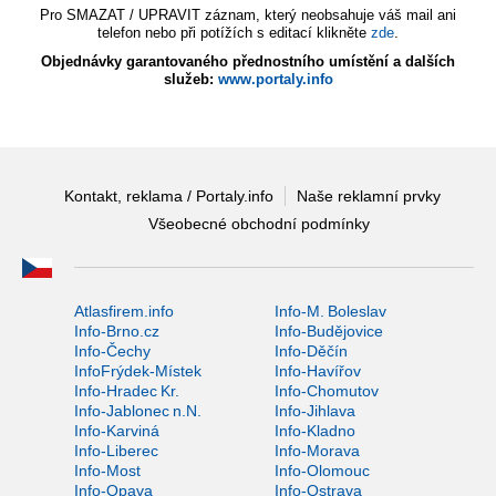
Pro SMAZAT / UPRAVIT záznam, který neobsahuje váš mail ani
telefon nebo při potížích s editací klikněte
zde
.
Objednávky garantovaného přednostního umístění a dalších
služeb:
www.portaly.info
Kontakt, reklama / Portaly.info
Naše reklamní prvky
Všeobecné obchodní podmínky
Atlasfirem.info
Info-M. Boleslav
Info-Brno.cz
Info-Budějovice
Info-Čechy
Info-Děčín
InfoFrýdek-Místek
Info-Havířov
Info-Hradec Kr.
Info-Chomutov
Info-Jablonec n.N.
Info-Jihlava
Info-Karviná
Info-Kladno
Info-Liberec
Info-Morava
Info-Most
Info-Olomouc
Info-Opava
Info-Ostrava