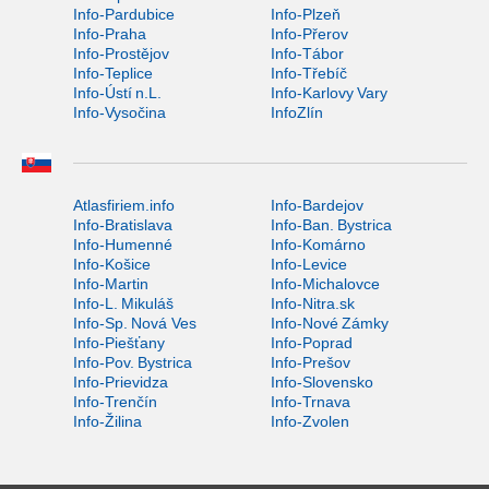
Info-Pardubice
Info-Plzeň
Info-Praha
Info-Přerov
Info-Prostějov
Info-Tábor
Info-Teplice
Info-Třebíč
Info-Ústí n.L.
Info-Karlovy Vary
Info-Vysočina
InfoZlín
Atlasfiriem.info
Info-Bardejov
Info-Bratislava
Info-Ban. Bystrica
Info-Humenné
Info-Komárno
Info-Košice
Info-Levice
Info-Martin
Info-Michalovce
Info-L. Mikuláš
Info-Nitra.sk
Info-Sp. Nová Ves
Info-Nové Zámky
Info-Piešťany
Info-Poprad
Info-Pov. Bystrica
Info-Prešov
Info-Prievidza
Info-Slovensko
Info-Trenčín
Info-Trnava
Info-Žilina
Info-Zvolen